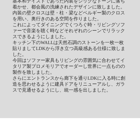
基本和テイストであった内装をシックなトーンに落ち
着かせ、都会風の洗練されたデザインに致しました。
内装の壁クロスは壁・柱・梁などベルギー製のクロス
を用い、奥行きのある空間を作りました。
これによってダイニングでくつろぐ時・リビングソフ
ァーで音楽を聴く時などそれぞれのシーンでリラック
スできるようにしました。
キッチン下のWALLは天然石調のストーンを一枚一枚
貼りましてLDKから浮き立つ高級感ある仕様に致しま
した。
今回はソファー家具もリビングの雰囲気に合わせてイ
タリア製プロメモリアでオーダーし世界に一点ものの
製作を致しました。
さらにエントランスから廊下を通りLDKに入る時に創
造を思わせるように建具ドアをリニューアルし、ガラ
スで見通せるようにし、統一感を出しました。